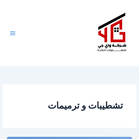
خطي
لى
لمحتوى
تشطيبات و ترميمات