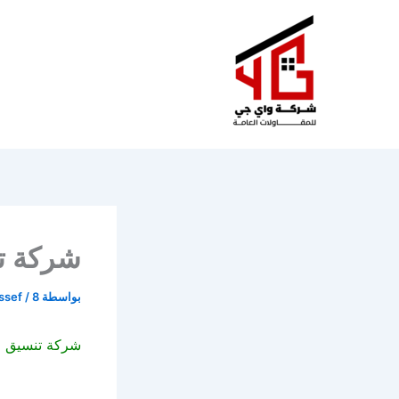
خطي
لى
لمحتوى
شركة ت
بواسطة
8 يوليو، 2019
/
ssef
شركة تنسيق ح