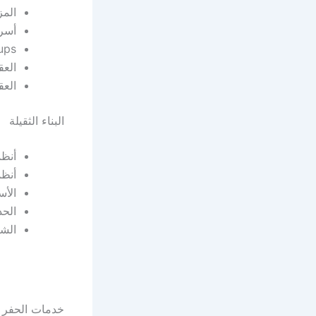
الم
أسرة
ups
العق
العق
البناء الثقيلة
أنظ
أنظ
الأس
الحد
الشل
خدمات الحفر