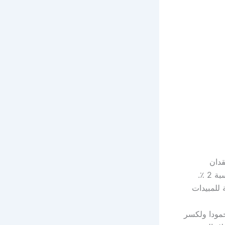
قدان
الرواسب وجريان مياه الأمطار. إن زيادة غطاء شجرة بنسبة 5 ٪ يقلل من التآكل بنسبة 2 ٪.
 للمبيدات
جمودا ولكسر