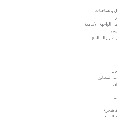
ل بالشاحنات
ر
 الواجهة الأمامية
دوزر
ث وإزالة الثلج
ب
نيل
يد المطاوع
ن
ات
ة شجرة