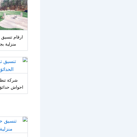
ارقام تنسيق 
منزلية بج
شركة تنظ
احواش حدائق