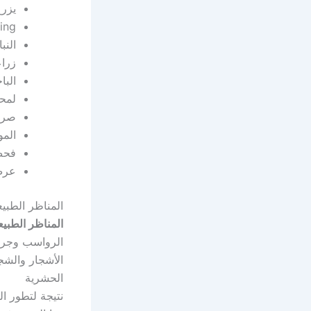
يزر
ing
النب
زراع
البا
لمح
صرف
المو
فحص 
عرض
المناظر الطبيع
المناظر الطبيع
الأشجار والشجي
الحشرية
نتيجة لتطور ال