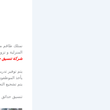
نمتلك طاقم مم
المنزلية و تزو
شركة تنسيق ح
يتم توفير تدري
يأخذ الموظفون
يتم تشجيع التع
تنسيق حدائق م