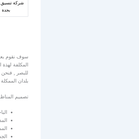
شركة تنسيق 
بجدة
سوف نقوم بعرض
المكلفة لهذة 
للبصر , فنحن
بلدان الممكلة 
تصميم المناظر
البا
المد
الم
الجد