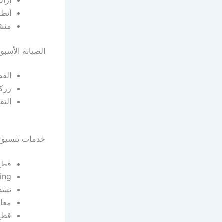
إزال
أنظم
منشآ
الصيانة الأسبو
الق
زرك
التق
خدمات تنسيق ا
قطع
ing
تشذ
معا
قطع