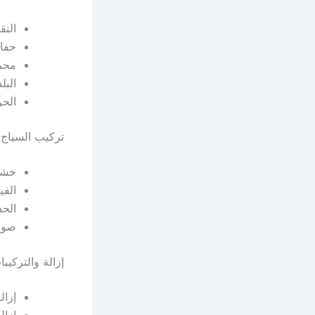
النق
حفا
محمل
البل
الحر
تركيب السياج
خش
الفي
الحد
صوا
إزالة والتركيب
إزال