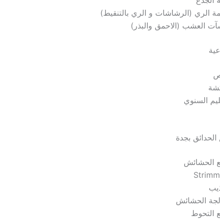
ة الجذع
ة الري (الرشاشات و الري بالتنقيط)
ت العشب (الاحمق والبذر)
عية
ص
شة
ليم السنوي
لحدائق بجدة
 الحشائش
Strimm
يب
لجة الحشائش
 التحوط