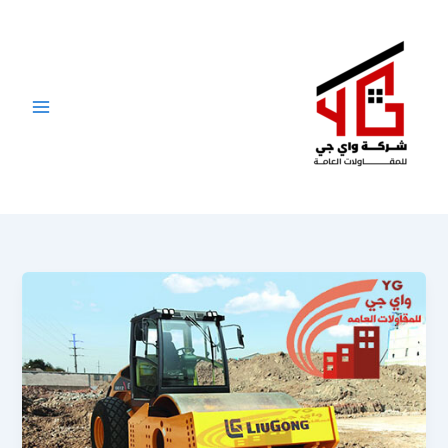
خطي
لى
لمحتوى