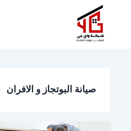
خطي
لى
لمحتوى
صيانة البوتجاز و الافران