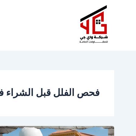
خطي
لى
لمحتوى
فحص الفلل قبل الشراء ف