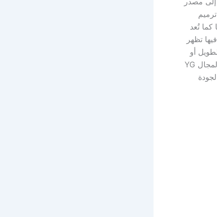
 إلى مصدر
ترميم
ما تُعد
يها تظهر
طويل أو
بسبب مشاكل في العزل أو السباكة، ومن بين الجهات التي أثبتت حضورها في هذا المجال YG
لجودة