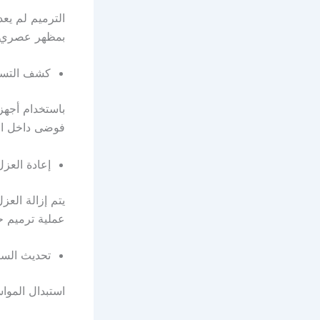
الترميم لم يعد
بمظهر عصري أ
كشف التسر
باستخدام أجهز
فوضى داخل ال
إعادة العزل
يتم إزالة الع
عملية ترميم 
تحديث السب
استبدال المواس