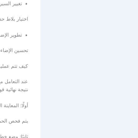
تغيير السي
اختيار بلاط حد
تطوير الإضا
تحسين الإضاءة
كيف تتم عملي
عند التعامل 
نتيجة نهائية قو
أولًا: المعاينة 
يتم فحص الحما
ثانيًا: وضع خطة