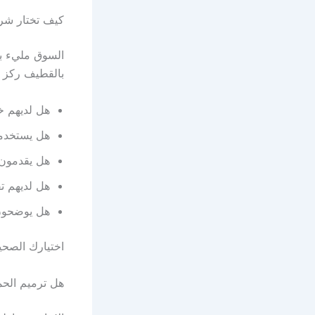
كيف تختار شر
السوق مليء با
بالقطيف ركز ع
هل لديهم خ
هل يستخدمو
هل يقدمون
هل لديهم ت
هل يوضحون 
اختيارك الصحيح
هل ترميم الحم