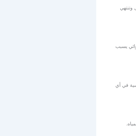
 وتنتهي
وائي يسبب
سية في أي
ياه.