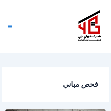
خطي
لى
لمحتوى
فحص مباني