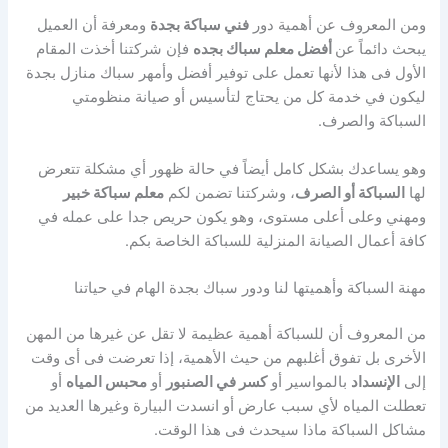
ومن المعروف عن أهمية دور
فني سباكة بجدة
ومعرفة أن العميل
يبحث دائماً عن
أفضل معلم سباك بجده
فإن شركتنا أخذت المقام
الأول فى هذا لأنها تعمل على توفير أفضل وأمهر سباك منازل بجدة
ليكون في خدمة كل من يحتاج لتأسيس أو صيانة منظومتي
السباكة والصرف.
وهو يساعدك بشكل كامل أيضاً في حالة ظهور أي مشكلة تتعرض
لها
السباكة أو الصرف
، وشركتنا تضمن لكم
معلم سباكة خبير
ومهني وعلى أعلى مستوى، وهو يكون حريص جدا على عمله في
كافة أعمال الصيانة المنزلية للسباكة الخاصة بكم.
مهنة السباكة وأهميتها لنا ودور سباك بجدة الهام في حياتنا
من المعروف أن للسباكة أهمية عظيمة لا تقل عن غيرها من المهن
الأخرى بل تفوق أغلبهم من حيث الأهمية، إذا تعرضت فى أى وقت
إلى
الإنسداد
بالمواسير أو
كسر في الصنبور
أو
محبس المياه
أو
تعطلت المياه لأي سبب عارض أو انسدت البيارة وغيرها العديد من
مشاكل السباكة ماذا سيحدث فى هذا الوقت.