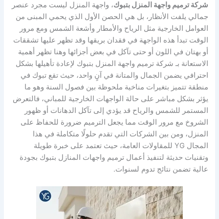
شركة ترميم واجهة المنزل بتبوك
، واجهة المنزل ليست مجرد عنصر
جمالي يلفت الأنظار، بل هي الحصن الأول الذي يحمي المبنى من
العوامل الخارجية مثل الرياح والأمطار وأشعة الشمس ومع مرور
الوقت تبدأ هذه الواجهة في فقدان بريقها وقد تظهر عليها تشققات
أو بهتان في اللون أو حتى تآكل في بعض أجزائها وهنا تظهر أهمية
الاستعانة بـ شركة ترميم واجهة المنزل بتبوك لإعادة تأهيلها بشكل
احترافي يضمن الجمال والمتانة في آنٍ واحد، حيث تقع تبوك في
منطقة تتميز بتغيرات مناخية ملحوظة بين فصول السنة وهو ما
يؤثر بشكل مباشر على حالة الواجهات الخارجية للمباني، فالتعرض
المستمر للشمس والرياح قد يؤدي إلى تآكل الدهانات أو ظهور
الشروخ مع مرور الوقت مما يجعل الترميم ضرورة للحفاظ على
المنزل، ومن بين الشركات التي تقدم حلولًا متكاملة في هذا
المجال YG للمقاولات العامة، حيث تعتمد على خبرة طويلة
وتقنيات حديثة لتنفيذ أعمال ترميم واجهات المنازل بتبوك بجودة
عالية تضمن نتائج تدوم لسنوات.